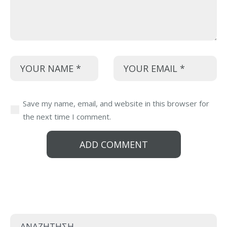
Save my name, email, and website in this browser for
the next time I comment.
ΑΝΑΖΗΤΗΣΗ