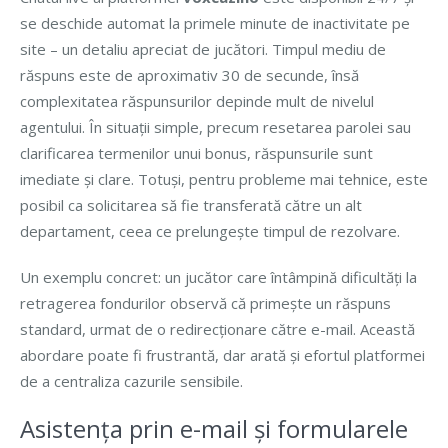
se deschide automat la primele minute de inactivitate pe
site – un detaliu apreciat de jucători. Timpul mediu de
răspuns este de aproximativ 30 de secunde, însă
complexitatea răspunsurilor depinde mult de nivelul
agentului. În situații simple, precum resetarea parolei sau
clarificarea termenilor unui bonus, răspunsurile sunt
imediate și clare. Totuși, pentru probleme mai tehnice, este
posibil ca solicitarea să fie transferată către un alt
departament, ceea ce prelungește timpul de rezolvare.
Un exemplu concret: un jucător care întâmpină dificultăți la
retragerea fondurilor observă că primește un răspuns
standard, urmat de o redirecționare către e-mail. Această
abordare poate fi frustrantă, dar arată și efortul platformei
de a centraliza cazurile sensibile.
Asistența prin e-mail și formularele