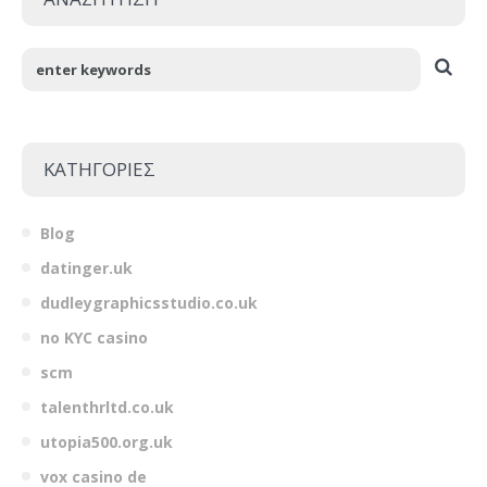
ΚΑΤΗΓΟΡΙΕΣ
Blog
datinger.uk
dudleygraphicsstudio.co.uk
no KYC casino
scm
talenthrltd.co.uk
utopia500.org.uk
vox casino de